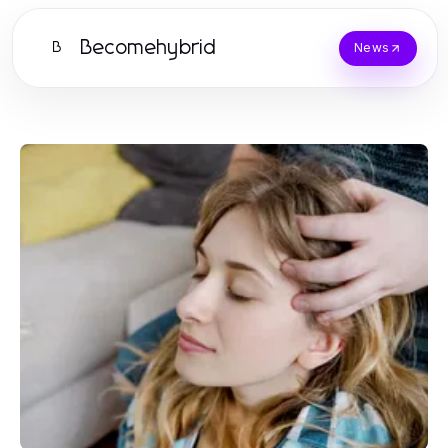
Becomehybrid
B
News