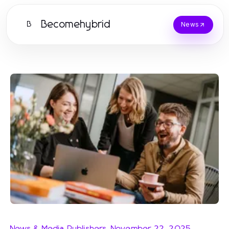
Becomehybrid
B
News
News & Media Publishers
-
November 22, 2025