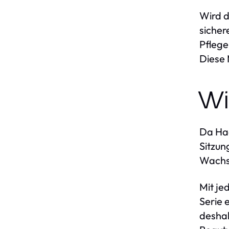
Wird 
sicher
Pflege
Diese 
Wi
Da Haa
Sitzun
Wachs
Mit je
Serie 
deshal