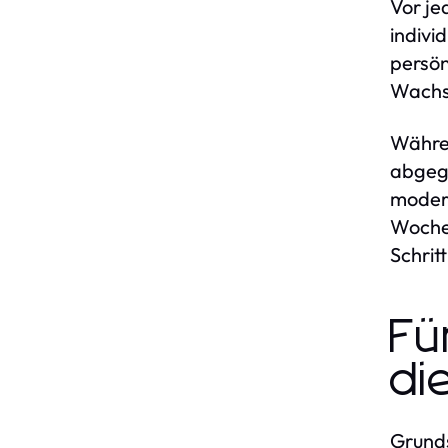
Vor je
indivi
persön
Wachs
Währen
abgege
modern
Wochen
Schrit
Fü
di
Grunds