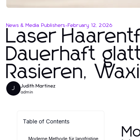
News & Media Publishers
-
February 12, 2026
Laser Haarent
Dauerhaft gla
Rasieren, Waxi
Judith Martinez
J
admin
Table of Contents
Mo
Moderne Methode für langfristige