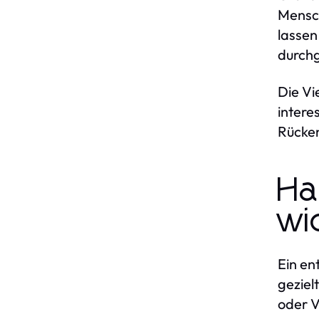
Mensch
lassen
durchg
Die Vi
intere
Rücken
Ha
wi
Ein en
geziel
oder V