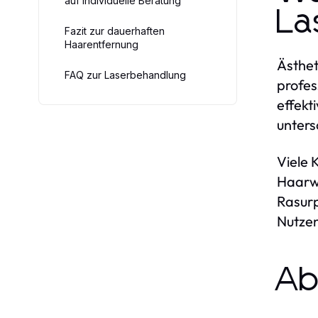
auf individuelle Beratung
La
Fazit zur dauerhaften
Haarentfernung
Ästhet
FAQ zur Laserbehandlung
profes
effekt
unters
Viele 
Haarwu
Rasurp
Nutzen
Ab