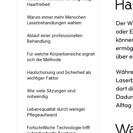
Ha
Haarfreiheit
Warum immer mehr Menschen
Der Wu
Laserbehandlungen wählen
oder E
Ablauf einer professionellen
können
Behandlung
ermögl
Für welche Körperbereiche eignet
über e
sich die Methode
Währen
Hautschonung und Sicherheit als
wichtiger Faktor
Laserb
dort d
Wie viele Sitzungen sind
Dadurc
notwendig
Alltag
Lebensqualität durch weniger
Pflegeaufwand
Wa
Fortschrittliche Technologie trifft