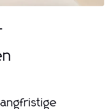
–
en
angfristige