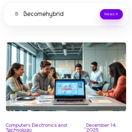
Becomehybrid
B
News
Computers Electronics and
December 14,
-
Technology
2025