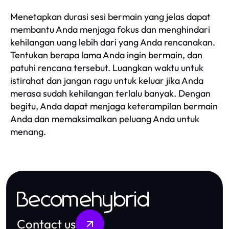
Menetapkan durasi sesi bermain yang jelas dapat
membantu Anda menjaga fokus dan menghindari
kehilangan uang lebih dari yang Anda rencanakan.
Tentukan berapa lama Anda ingin bermain, dan
patuhi rencana tersebut. Luangkan waktu untuk
istirahat dan jangan ragu untuk keluar jika Anda
merasa sudah kehilangan terlalu banyak. Dengan
begitu, Anda dapat menjaga keterampilan bermain
Anda dan memaksimalkan peluang Anda untuk
menang.
Becomehybrid
Contact us