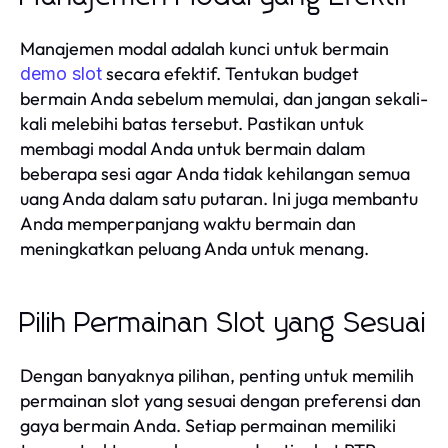
Manajemen modal adalah kunci untuk bermain
secara efektif. Tentukan budget
demo slot
bermain Anda sebelum memulai, dan jangan sekali-
kali melebihi batas tersebut. Pastikan untuk
membagi modal Anda untuk bermain dalam
beberapa sesi agar Anda tidak kehilangan semua
uang Anda dalam satu putaran. Ini juga membantu
Anda memperpanjang waktu bermain dan
meningkatkan peluang Anda untuk menang.
Pilih Permainan Slot yang Sesuai
Dengan banyaknya pilihan, penting untuk memilih
permainan slot yang sesuai dengan preferensi dan
gaya bermain Anda. Setiap permainan memiliki