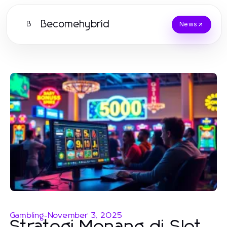
Becomehybrid
B
News
Gambling
-
November 3, 2025