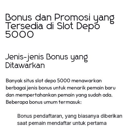
Bonus dan Promosi yang
Tersedia di Slot Depo
5000
Jenis-jenis Bonus yang
Ditawarkan
Banyak situs slot depo 5000 menawarkan
berbagai jenis bonus untuk menarik pemain baru
dan mempertahankan pemain yang sudah ada.
Beberapa bonus umum termasuk:
Bonus pendaftaran, yang biasanya diberikan
saat pemain mendaftar untuk pertama