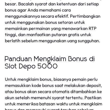
besar. Bacalah syarat dan ketentuan dari setiap
bonus agar Anda memahami cara
menggunakannya secara efektif. Pertimbangkan
untuk menggunakan bonus setoran untuk
memainkan permainan yang menawarkan RTP
tinggi, dan manfaatkan putaran gratis untuk
berlatih sebelum menggunakan uang sungguhan.
Panduan Mengklaim Bonus di
Slot Depo 5000
Untuk mengklaim bonus, biasanya pemain perlu
memasukkan kode bonus saat melakukan deposit,
atau bonus akan secara otomatis ditambahkan ke
akun setelah memenuhi syarat tertentu. Pastikan
untuk memeriksa batasan waktu untuk mengklaim
bonus dan memenuhi syarat taruhan sebelum