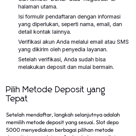
halaman utama.
Isi formulir pendaftaran dengan informasi
yang diperlukan, seperti nama, email, dan
detail kontak lainnya.
Verifikasi akun Anda melalui email atau SMS
yang dikirim oleh penyedia layanan.
Setelah verifikasi, Anda sudah bisa
melakukan deposit dan mulai bermain.
Pilih Metode Deposit yang
Tepat
Setelah mendaftar, langkah selanjutnya adalah
memilih metode deposit yang sesuai. Slot depo
5000 menyediakan berbagai pilihan metode